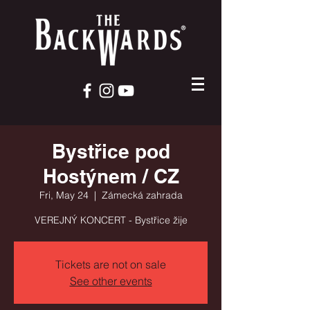
Bystřice pod
Hostýnem / CZ
Fri, May 24
  |  
Zámecká zahrada
VEREJNÝ KONCERT - Bystřice žije
Tickets are not on sale
See other events