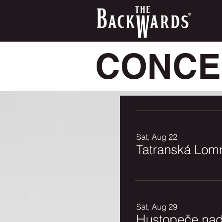
CONCE
Sat, Aug 22
Tatranská Lomn
Sat, Aug 29
Hustopeče nad