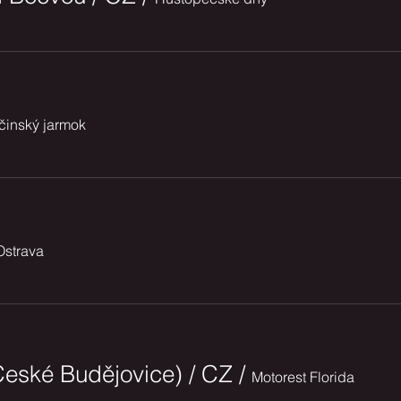
činský jarmok
Ostrava
České Budějovice) / CZ
/
Motorest Florida