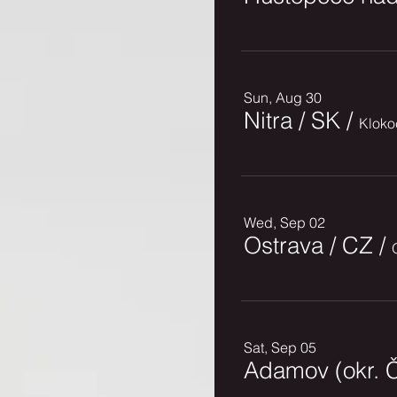
Sun, Aug 30
Nitra / SK
/
Kloko
Wed, Sep 02
Ostrava / CZ
/
Sat, Sep 05
Adamov (okr. 