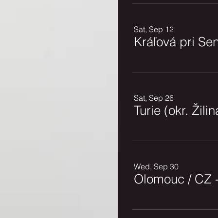
Sat, Sep 12
Kráľová pri Sen
Sat, Sep 26
Turie (okr. Žilin
Wed, Sep 30
Olomouc / CZ