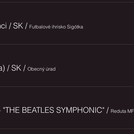
ci / SK
/
Futbalové ihrisko Sigótka
a) / SK
/
Obecný úrad
 - "THE BEATLES SYMPHONIC"
/
Reduta M