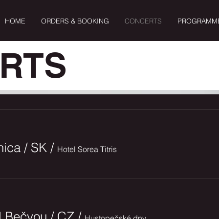
HOME
ORDERS & BOOKING
CONCERTS
PROGRAMM
RTS
ica / SK
/
Hotel Sorea Titris
 Bečvou / CZ
/
Hustopečské dny