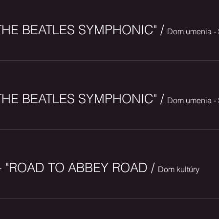
- "THE BEATLES SYMPHONIC"
/
- "THE BEATLES SYMPHONIC"
/
K - "ROAD TO ABBEY ROAD
/
Dom kultúry