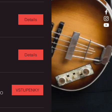
Details
Details
VSTUPENKY
FO