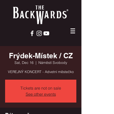
Frýdek-Místek / CZ
Sat, Dec 16
  |  
Náměstí Svobody
VEREJNÝ KONCERT - Advetní městečko
Tickets are not on sale
See other events