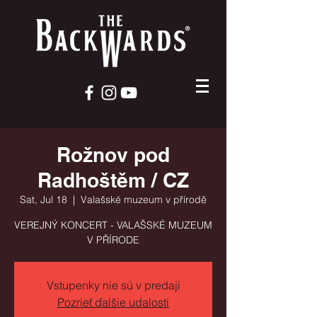
Rožnov pod
Radhoštěm / CZ
Sat, Jul 18
  |  
Valašské muzeum v přírodě
VEREJNÝ KONCERT - VALAŠSKÉ MUZEUM
V PŘÍRODE
Vstupenky nie sú v predaji
Pozrieť ďalšie udalosti