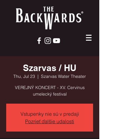
Szarvas / HU
Thu, Jul 23
  |  
Szarvas Water Theater
VEREJNÝ KONCERT - XV. Cervinus
umelecký festival
Vstupenky nie sú v predaji
Pozrieť ďalšie udalosti