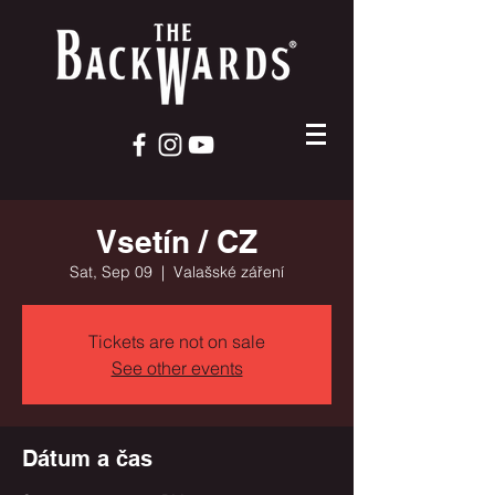
Vsetín / CZ
Sat, Sep 09
  |  
Valašské záření
Tickets are not on sale
See other events
Dátum a čas