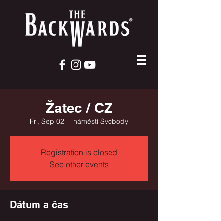
Žatec / CZ
Fri, Sep 02
  |  
náměstí Svobody
Registration is closed
See other events
Dátum a čas