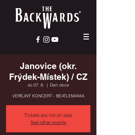
Janovice (okr.
Frýdek-Místek) / CZ
so 07. 6.
  |  
Den obce
VEREJNÝ KONCERT - BEATLEMANIA
Tickets are not on sale
See other events