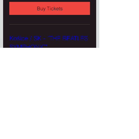
Buy Tickets
Košice / SK - "THE BEATLES
SYMPHONIC"
ne 04. 10.
Viac informácií
Buy Tickets
Poprad / SK
st 14. 10.
Viac informácií