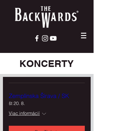
KONCERTY
Zemplínska Šírava / SK
št 20. 8.
Viac informácií