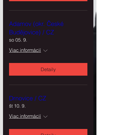
Adamov (okr. České
Budějovice) / CZ
so 05. 9.
Viac informácií
Detaily
Drnovice / CZ
št 10. 9.
Viac informácií