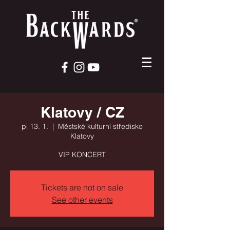
Klatovy / CZ
pi 13. 1.
  |  
Městské kulturní středisko
Klatovy
VIP KONCERT
Tickets are not on sale
See other events