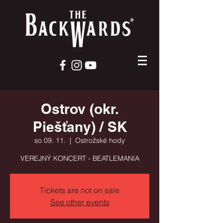
Ostrov (okr.
Piešťany) / SK
so 09. 11.
  |  
Ostrožské hody
VEREJNÝ KONCERT - BEATLEMANIA
Tickets are not on sale
See other events