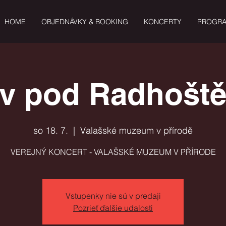
HOME
OBJEDNÁVKY & BOOKING
KONCERTY
PROGR
v pod Radhoště
so 18. 7.
  |  
Valašské muzeum v přírodě
VEREJNÝ KONCERT - VALAŠSKÉ MUZEUM V PŘÍRODE
Vstupenky nie sú v predaji
Pozrieť ďalšie udalosti