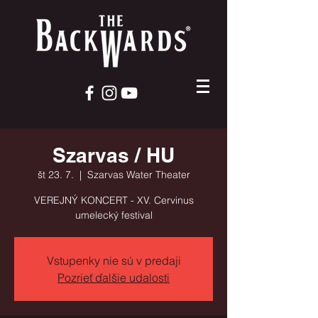
Szarvas / HU
št 23. 7.
  |  
Szarvas Water Theater
VEREJNÝ KONCERT - XV. Cervinus
umelecký festival
Vstupenky nie sú v predaji
Pozrieť ďalšie udalosti