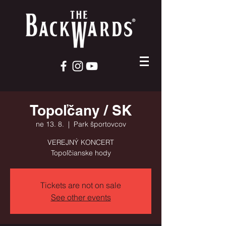
Topoľčany / SK
ne 13. 8.
  |  
Park športovcov
VEREJNÝ KONCERT
Topoľčianske hody
Tickets are not on sale
See other events