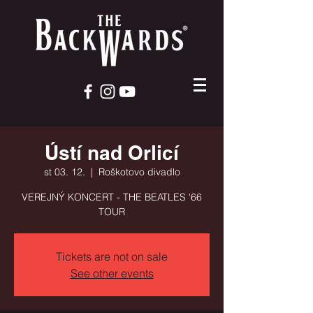
Ústí nad Orlicí
st 03. 12.
  |  
Roškotovo divadlo
VEREJNÝ KONCERT - THE BEATLES '66
TOUR
Tickets are not on sale
See other events