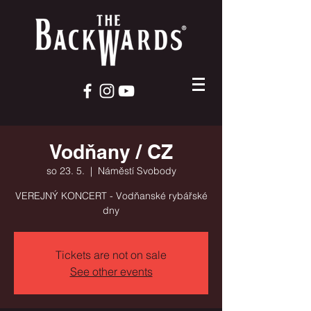
Vodňany / CZ
so 23. 5.
  |  
Náměstí Svobody
VEREJNÝ KONCERT - Vodňanské rybářské
dny
Tickets are not on sale
See other events