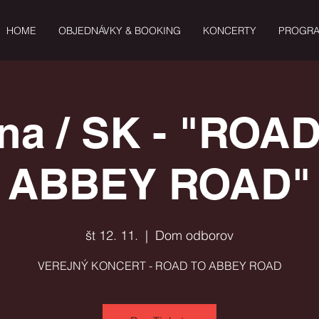
HOME
OBJEDNÁVKY & BOOKING
KONCERTY
PROGR
ina / SK - "ROA
ABBEY ROAD"
št 12. 11.
  |  
Dom odborov
VEREJNÝ KONCERT - ROAD TO ABBEY ROAD